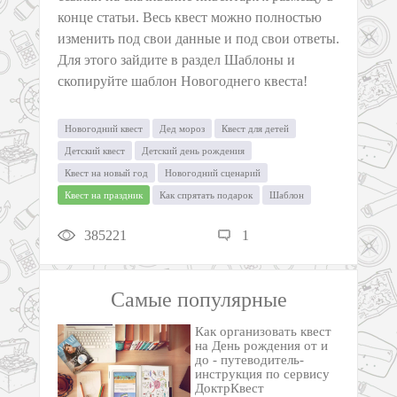
конце статьи. Весь квест можно полностью
изменить под свои данные и под свои ответы.
Для этого зайдите в раздел Шаблоны и
скопируйте шаблон Новогоднего квеста!
Новогодний квест
Дед мороз
Квест для детей
Детский квест
Детский день рождения
Квест на новый год
Новогодний сценарий
Квест на праздник
Как спрятать подарок
Шаблон
385221
1
Самые популярные
Как организовать квест
на День рождения от и
до - путеводитель-
инструкция по сервису
ДоктрКвест