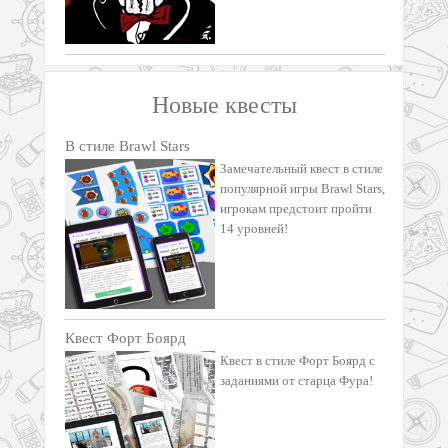
Новые квесты
В стиле Brawl Stars
Замечательный квест в стиле
популярной игры Brawl Stars,
игрокам предстоит пройти
14 уровней!
Квест Форт Боярд
Квест в стиле Форт Боярд с
заданиями от старца Фура!