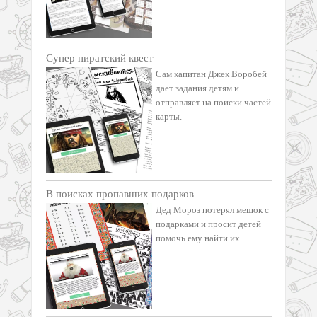
Супер пиратский квест
Сам капитан Джек Воробей
дает задания детям и
отправляет на поиски частей
карты.
В поисках пропавших подарков
Дед Мороз потерял мешок с
подарками и просит детей
помочь ему найти их