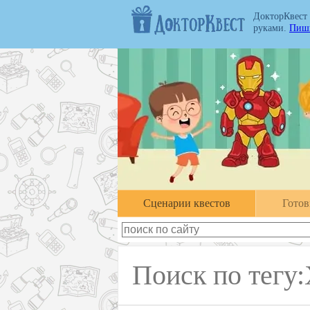
ДокторКвест
руками.
Пиши
Cценарии квестов
Гото
Поиск по тегу