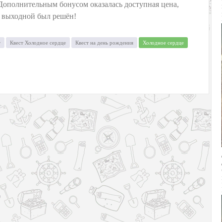
Дополнительным бонусом оказалась доступная цена,
в выходной был решён!
т
Квест Холодное сердце
Квест на день рождения
Холодное сердце