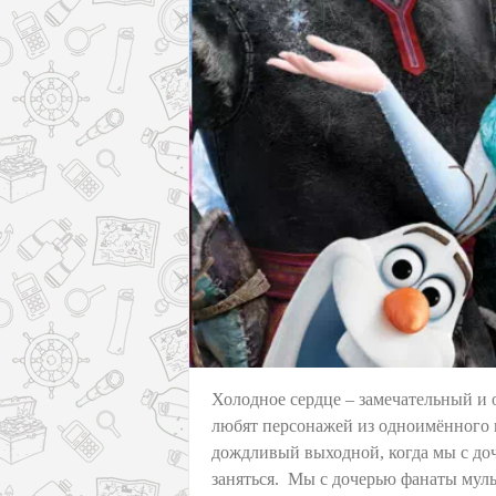
Холодное сердце – замечательный и о
любят персонажей из одноимённого 
дождливый выходной, когда мы с доч
заняться. Мы с дочерью фанаты муль