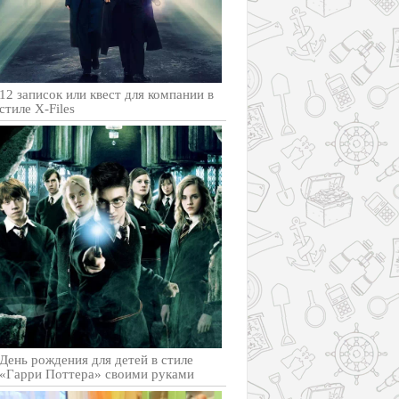
12 записок или квест для компании в
стиле X-Files
День рождения для детей в стиле
«Гарри Поттера» своими руками