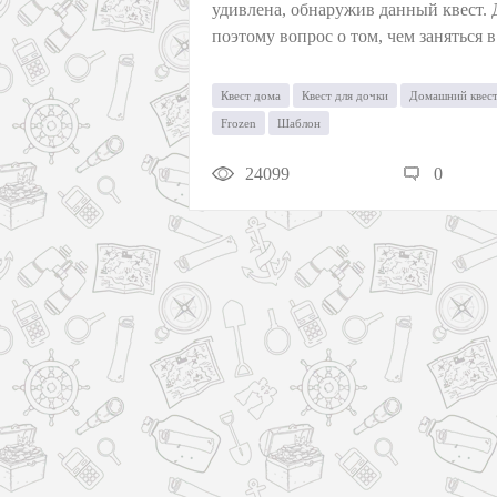
удивлена, обнаружив данный квест. 
поэтому вопрос о том, чем заняться 
Квест дома
Квест для дочки
Домашний квес
Frozen
Шаблон
24099
0