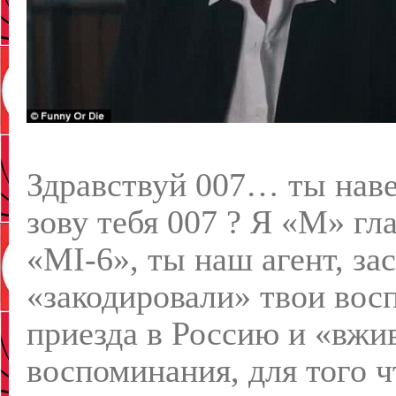
Здравствуй 007… ты наве
зову тебя 007 ? Я «М» гл
«MI-6», ты наш агент, за
«закодировали» твои вос
приезда в Россию и «вжи
воспоминания, для того ч