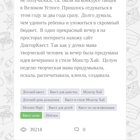
не получилось, т.к. были на конкурсе танцев
в Великом Устюге. Пришлось отдуваться в
этом году за два года сразу. Долго думала,
чем удивить ребенка и уложиться в скромный
бюджет. В один прекрасный вечер я на
просторах интернета нахожу сайт
ДокторКвест. Так как у дочки мама
творческий человек за вечер была придумана
идея вечеринки в стиле Монстр Хай. Целую
неделю творческая мама придумывала,
искала, распечатывала, клеила, создавала.
Детский квест
Квест для девочек
Монстр Хай
Детский день рождения
Квест в стиле Монстр Хай
Monster High
Квест для детей
Квест по мультфильмам
Квест дома
Шаблон
39218
0