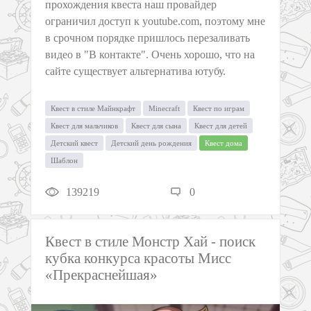
прохождения квеста наш провайдер
ограничил доступ к youtube.com, поэтому мне
в срочном порядке пришлось перезаливать
видео в "В контакте". Очень хорошо, что на
сайте существует альтернатива ютубу.
Квест в стиле Майнкрафт
Мinecraft
Квест по играм
Квест для мальчиков
Квест для сына
Квест для детей
Детский квест
Детский день рождения
Квест дома
Шаблон
139219
0
Квест в стиле Монстр Хай - поиск
кубка конкурса красоты Мисс
«Прекраснейшая»