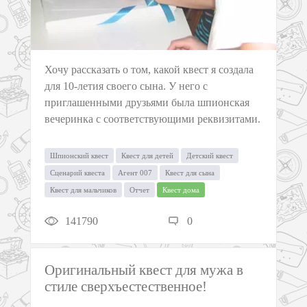
Хочу рассказать о том, какой квест я создала
для 10-летия своего сына. У него с
приглашенными друзьями была шпионская
вечеринка с соответствующими реквизитами.
Шпионский квест
Квест для детей
Детский квест
Сценарий квеста
Агент 007
Квест для сына
Квест для мальчиков
Отчет
Квест дома
141790
0
Оригинальный квест для мужа в
стиле cверхъестественное!