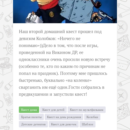
Наш второй домашний квест прошел под
девизом Колобков: «Ничего не
понимаю»))Дело в том, что после игры,
проведенной на Викином ДР, ее
одноклассники очень просили новую встречу
(особенно те, кто по каким-то причинам не
попал на праздник). Поэтому мне пришлось
быстренько, буквально «на коленке»
сварганить им ещё один.Гости собрались в
предвкушении и запустили квест!
Квест дома
Квест для детей
Квест по мультфильмам
Братья пилоты
Квест на день рождения
Колобки
Детские детектив
Квест для девочек
Шаблон