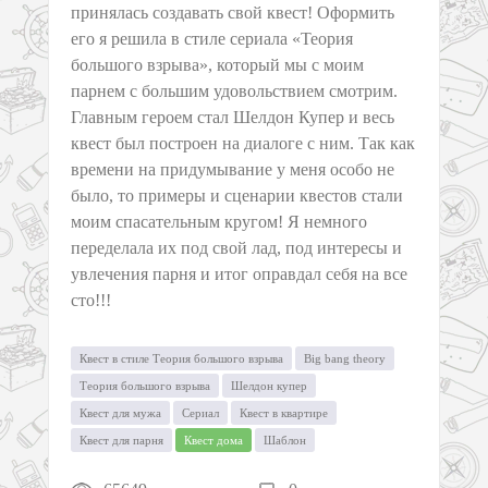
принялась создавать свой квест! Оформить
его я решила в стиле сериала «Теория
большого взрыва», который мы с моим
парнем с большим удовольствием смотрим.
Главным героем стал Шелдон Купер и весь
квест был построен на диалоге с ним. Так как
времени на придумывание у меня особо не
было, то примеры и сценарии квестов стали
моим спасательным кругом! Я немного
переделала их под свой лад, под интересы и
увлечения парня и итог оправдал себя на все
сто!!!
Квест в стиле Теория большого взрыва
Big bang theory
Теория большого взрыва
Шелдон купер
Квест для мужа
Сериал
Квест в квартире
Квест для парня
Квест дома
Шаблон