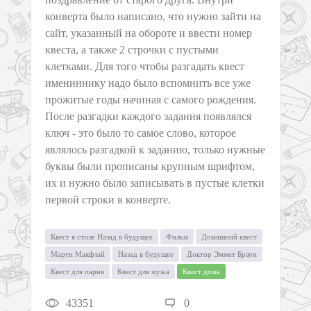
конверта было написано, что нужно зайти на
сайт, указанный на обороте и ввести номер
квеста, а также 2 строчки с пустыми
клетками. Для того чтобы разгадать квест
имениннику надо было вспомнить все уже
прожитые годы начиная с самого рождения.
После разгадки каждого задания появлялся
ключ - это было то самое слово, которое
являлось разгадкой к заданию, только нужные
буквы были прописаны крупным шрифтом,
их и нужно было записывать в пустые клетки
первой строки в конверте.
Квест в стиле Назад в будущее
Фильм
Домашний квест
Марти Макфлай
Назад в будущее
Доктор Эммет Браун
Квест для парня
Квест для мужа
Квест дома
43351
0