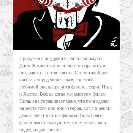
Придумал я поздравить свою любимую с
Днем Рождения и не просто поздравить, а
поздравить в стиле квеста. С тематикой для
квеста я определился сразу, т.к. моей
любимой очень нравятся фильмы серии Пила
и Хостел. Всегда когда мы смотрим фильм
Пила, она спрашивает меня, что бы я сделал
на месте того или иного героя, вот я и решил
делать квест в стиле фильма Пила, благо
фильм имеет схожую тематику и идеально
подходит для квеста.