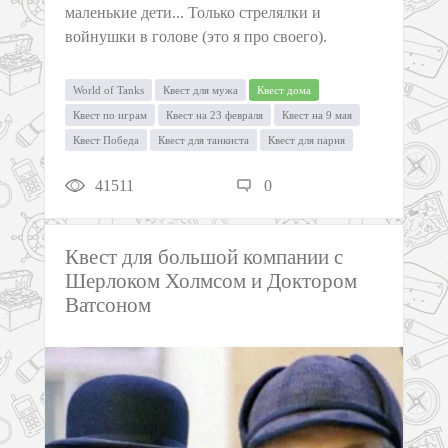
маленькие дети... Только стрелялки и
войнушки в голове (это я про своего).
World of Tanks
Квест для мужа
Квест дома
Квест по играм
Квест на 23 февраля
Квест на 9 мая
Квест Победа
Квест для танкиста
Квест для парня
41511
0
Квест для большой компании с
Шерлоком Холмсом и Доктором
Ватсоном