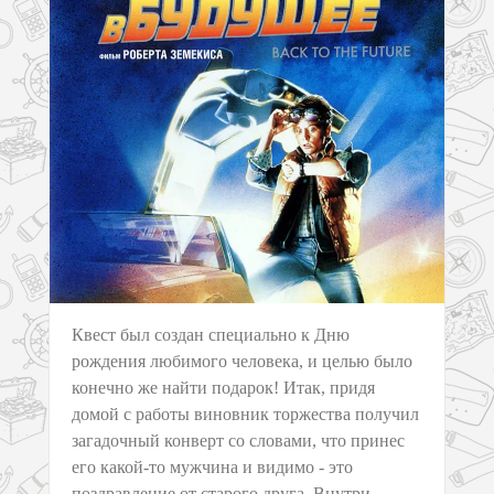
Квест был создан специально к Дню
рождения любимого человека, и целью было
конечно же найти подарок! Итак, придя
домой с работы виновник торжества получил
загадочный конверт со словами, что принес
его какой-то мужчина и видимо - это
поздравление от старого друга. Внутри