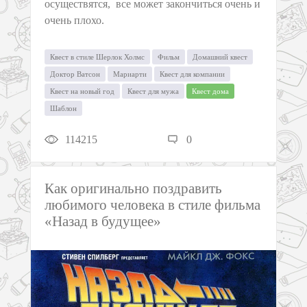
осуществятся, все может закончиться очень и
очень плохо.
Квест в стиле Шерлок Холмс
Фильм
Домашний квест
Доктор Ватсон
Мариарти
Квест для компании
Квест на новый год
Квест для мужа
Квест дома
Шаблон
114215
0
Как оригинально поздравить
любимого человека в стиле фильма
«Назад в будущее»