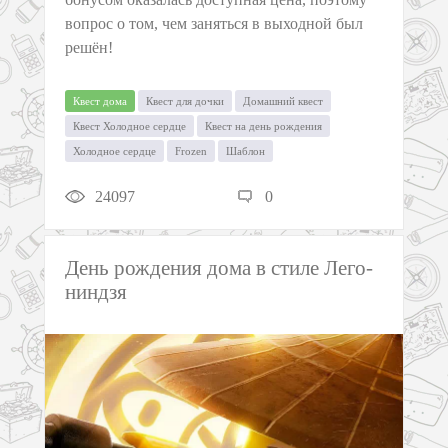
вопрос о том, чем заняться в выходной был
решён!
Квест дома
Квест для дочки
Домашний квест
Квест Холодное сердце
Квест на день рождения
Холодное сердце
Frozen
Шаблон
24097
0
День рождения дома в стиле Лего-
ниндзя