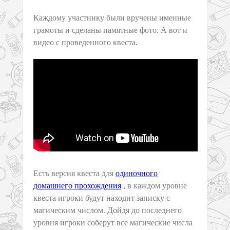
Каждому участнику были вручены именные
грамоты и сделаны памятные фото. А вот и
видео с проведенного квеста.
Есть версия квеста для
одиночного
домашнего прохождения
, в каждом уровне
квеста игроки будут находит записку с
магическим числом. Дойдя до последнего
уровня игроки соберут все магические числа