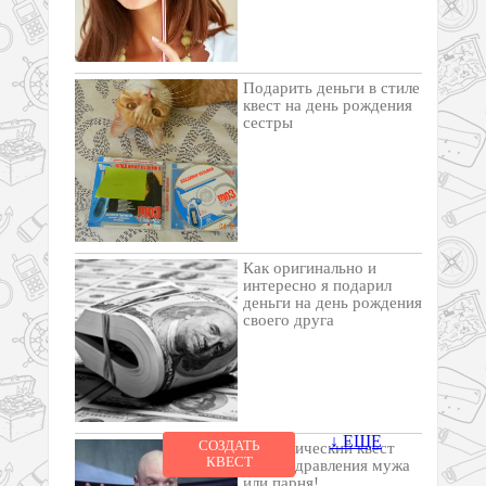
Подарить деньги в стиле
квест на день рождения
сестры
Как оригинально и
интересно я подарил
деньги на день рождения
своего друга
↓ ЕЩЕ
СОЗДАТЬ
Романтический квест
КВЕСТ
для поздравления мужа
или парня!