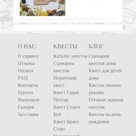
О НАС
КВЕСТЫ
БЛОГ
О сервисе
Каталог квестов
Сценарии
Отзывы
Сценарии
квестов дома
Оплата
квестов
Квест для детей
FAQ
Пиратский
дома
Контакты
квест
Квесты своими
Группа
Квест Гарри
руками
Вконтакте
Поттер
Готовые задания
Галерея
Квест Спанч
квестов
Зал славы
Боб
Квесты на день
Квест Бравл
рождения
Старс