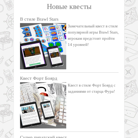
Новые квесты
В стиле Brawl Stars
Замечательный квест в стиле
популярной игры Brawl Stars,
игрокам предстоит пройти
14 уровней!
Квест Форт Боярд
Квест в стиле Форт Боярд с
заданиями от старца Фура!
Супер пиратский квест