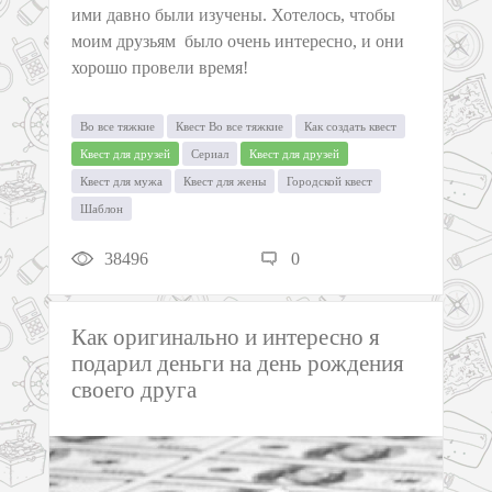
ими давно были изучены. Хотелось, чтобы
моим друзьям было очень интересно, и они
хорошо провели время!
Во все тяжкие
Квест Во все тяжкие
Как создать квест
Квест для друзей
Сериал
Квест для друзей
Квест для мужа
Квест для жены
Городской квест
Шаблон
38496
0
Как оригинально и интересно я
подарил деньги на день рождения
своего друга