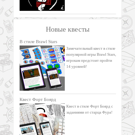
Новые квесты
В стиле Brawl Stars
Замечательный квест в стиле
популярной игры Brawl Stars,
игрокам предстоит пройти
14 уровней!
Квест Форт Боярд
Квест в стиле Форт Боярд с
заданиями от старца Фура!