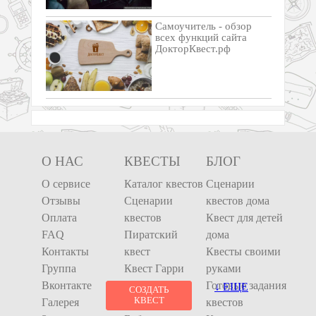
Самоучитель - обзор
всех функций сайта
ДокторКвест.рф
О НАС
КВЕСТЫ
БЛОГ
О сервисе
Каталог квестов
Сценарии
Отзывы
Сценарии
квестов дома
Оплата
квестов
Квест для детей
FAQ
Пиратский
дома
Контакты
квест
Квесты своими
Группа
Квест Гарри
руками
Вконтакте
Поттер
Готовые задания
↓ ЕЩЕ
СОЗДАТЬ
КВЕСТ
Галерея
Квест Спанч
квестов