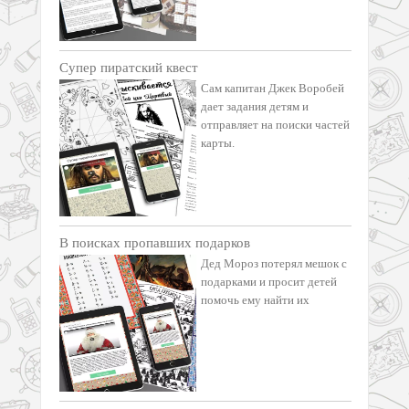
Супер пиратский квест
Сам капитан Джек Воробей
дает задания детям и
отправляет на поиски частей
карты.
В поисках пропавших подарков
Дед Мороз потерял мешок с
подарками и просит детей
помочь ему найти их