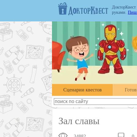
ДокторКвест
руками.
Пиши
Cценарии квестов
Гото
Зал славы
34882
0