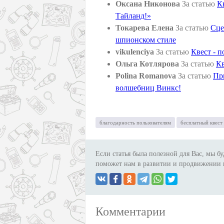
Оксана Никонова
За статью
К
Тайланд!»
Токарева Елена
За статью
Сце
шпионском стиле
vikulenciya
За статью
Квест - п
Ольга Котлярова
За статью
Кв
Polina Romanova
За статью
Пр
волшебниц Винкс!
благодарность пользователям
бесплатный квест 
Если статья была полезной для Вас, мы бу
поможет нам в развитии и продвижении 
Комментарии