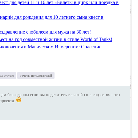
вест для детей 11 и 16 лет «Билеты в цирк или поездка в
нарий дня рождения для 10 летнего сына квест в
оздравление с юбилеем для мужа на 30 лет!
ест на год совместной жизни в стиле World of Tanks!
иключения в Магическом Измерении: Спасение
за статью
отчеты пользователей
дем благодарны если вы поделитесь ссылкой со в соц.сетях - это
проекта.