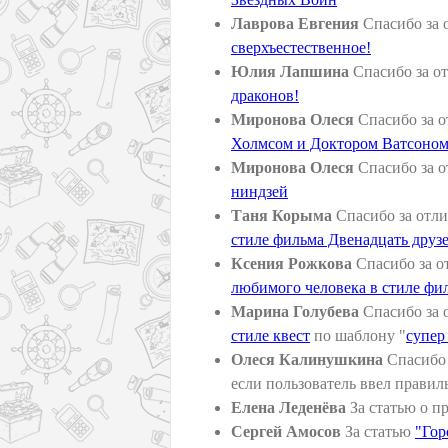
Лаврова Евгения
Спасибо за 
cверхъестественное!
Юлия Лапшина
Спасибо за о
драконов!
Миронова Олеся
Спасибо за о
Холмсом и Доктором Ватсоно
Миронова Олеся
Спасибо за о
ниндзей
Таня Корыма
Спасибо за отли
стиле фильма Двенадцать друз
Ксения Рожкова
Спасибо за о
любимого человека в стиле фи
Марина Голубева
Спасибо за 
стиле квест
по шаблону "
супер
Олеся Калинушкина
Спасибо 
если пользователь ввел прави
Елена Леденёва
За статью о п
Сергей Амосов
За статью
"Гор