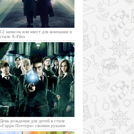
12 записок или квест для компании в
стиле X-Files
День рождения для детей в стиле
«Гарри Поттера» своими руками