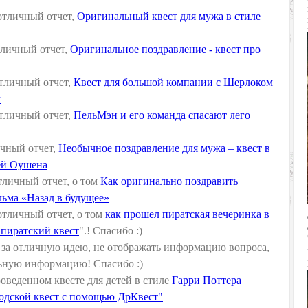
отличный отчет,
Оригинальный квест для мужа в стиле
тличный отчет,
Оригинальное поздравление - квест про
тличный отчет,
Квест для большой компании с Шерлоком
м
тличный отчет,
ПельМэн и его команда спасают лего
чный отчет,
Необычное поздравление для мужа – квест в
ей Оушена
тличный отчет, о том
Как оригинально поздравить
льма «Назад в будущее»
отличный отчет, о том
как прошел пиратская вечеринка в
 пиратский квест
".! Спасибо :)
за отличную идею, не отображать информацию вопроса,
льную информацию! Спасибо :)
роведенном квесте для детей в стиле
Гарри Поттера
одской квест с помощью ДрКвест"