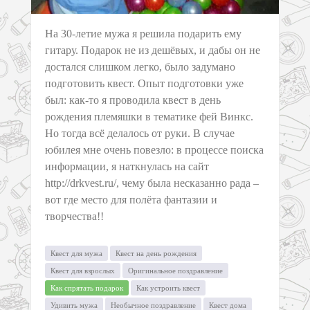
На 30-летие мужа я решила подарить ему
гитару. Подарок не из дешёвых, и дабы он не
достался слишком легко, было задумано
подготовить квест. Опыт подготовки уже
был: как-то я проводила квест в день
рождения племяшки в тематике фей Винкс.
Но тогда всё делалось от руки. В случае
юбилея мне очень повезло: в процессе поиска
информации, я наткнулась на сайт
http://drkvest.ru/, чему была несказанно рада –
вот где место для полёта фантазии и
творчества!!
Квест для мужа
Квест на день рождения
Квест для взрослых
Оригинальное поздравление
Как спрятать подарок
Как устроить квест
Удивить мужа
Необычное поздравление
Квест дома