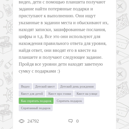
видео, дети с помощью планшета получают
задание найти потерянные подарки и
приступают к выполнению. Они ищут
указанные в задании места и обыскивают их,
находят записки, зашифрованные послания,
цифры и т.д. Все это они используют для
нахождения правильного ответа для уровня,
найдя ответ, они вводят его в квесте на
планшете и получают следующее задание.
Пройдя все уровни дети находят заветную
сумку с подарками :)
Видео
Детский квест
Детский день рождения
Квест для детей
Квест про гонки
Квест на улице
Как спрятать подарок
Спрятать подарок
Спрятанный подарок
24792
0