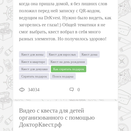
когда она пришла домой, я без лишних слов
положил перед ней записку с QR-кодом,
ведущим на DrKvest. Нужно было видеть, как
загорелись ее глаза!:) Общей тематики я не
смог выбрать, квест вобрал в себя много
разных элементов. Но получилось здорово!
Квест для жены
Квест для взрослых
Квест дома
Квест в квартире
Квест на день рождения
Квест для девушки
Как спрятать подарок
Спрятать подарок
Поиск подарка
34034
0
Видео с квеста для детей
организованного с помощью
ДокторКвест.рф