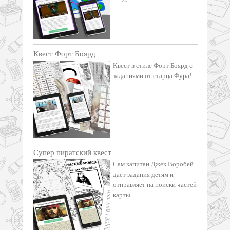
Квест Форт Боярд
Квест в стиле Форт Боярд с
заданиями от старца Фура!
Супер пиратский квест
Сам капитан Джек Воробей
дает задания детям и
отправляет на поиски частей
карты.