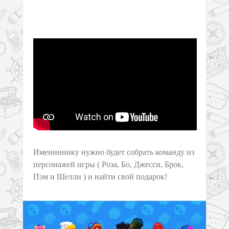
Имениннику нужно будет собрать команду из
персонажей игры ( Роза, Бо, Джесси, Брок,
Пэм и Шелли ) и найти свой подарок!