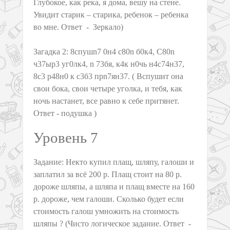
Глубокое, как река, я дома, вешу на стене.
Увидит старик – старика, ребенок – ребенка
во мне. Ответ - Зеркало)
Загадка 2: 8спушn7 0н4 с80n б0к4, С80n
ч37ыр3 уг0лк4, n 73бя, к4к н0чь н4с74н37,
8с3 р48н0 к с3б3 прn7ян37. ( Вспушит она
свои бока, свои четыре уголка, и тебя, как
ночь настанет, все равно к себе притянет.
Ответ - подушка )
Уровень 7
Задание: Некто купил плащ, шляпу, галоши и
заплатил за всё 200 р. Плащ стоит на 80 р.
дороже шляпы, а шляпа и плащ вместе на 160
р. дороже, чем галоши. Сколько будет если
стоимость галош умножить на стоимость
шляпы ? (Чисто логическое задание. Ответ -