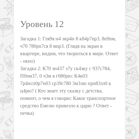
Уровень 12
Загадка 1: Гля9я н4 экр4н 8 к84р7nр3, 8n9nм,
ч70 780рn7ся 8 мnр3. (Глядя на экран в
квартире, видим, что твориться в мире. Ответ
- окно)
Загадка 2: К70 зн437 э7у ск4зку с 937с784,
П0nм37, 0 ч3м я г080рю: К4к03
7р4нсп0р7н03 ср39с780 3м3лю прn83зл0 к
ц4рю? ( Кто знает эту сказку с детства,
помнит, о чем я говорю: Какое транспортное
средство Емелю привезло к царю ? Ответ -
печка)