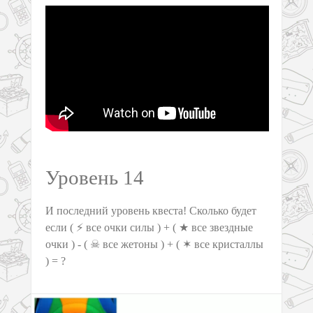
Уровень 14
И последний уровень квеста! Сколько будет
если ( ⚡ все очки силы ) + ( ★ все звездные
очки ) - ( ☠ все жетоны ) + ( ✶ все кристаллы
) = ?