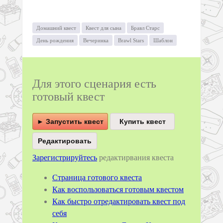
Домашний квест
Квест для сына
Бравл Старс
День рождения
Вечеринка
Brawl Stars
Шаблон
Для этого сценария есть
готовый квест
► Запустить квест
Зарегистрируйтесь
редактирвания квеста
Страница готового квеста
Как воспользоваться готовым квестом
Как быстро отредактировать квест под
себя