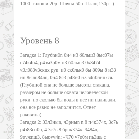
1000. галоши 20р. Шляпа 50р. Плащ 130р. )
Уровень 8
Загадка 1: Глубnн0n 0н4 н3 б0льш3 8ыс07ы
с74к4н4, р4зм3р0м н3 б0льш3 0х8474
ч3л083ч3скnх рук, н0 ск0льк0 бы 809ы 8 н33
нn 8ылn84лn, 0н4 8с3 р48н0 н3 з4п0лнn7ся.
(Глубиной она не больше высоты стакана,
размером не больше охвата человеческой
руки, но сколько бы воды в нее ни наливали,
она все равно не заполнится. Ответ -
раковина)
Загадка 2: З3л3ныn, ч3рныn n 8 п4к374х, 3с7ь
р4з83сн0n, 4 3с7ь 8 брnк374х. 9484n,
9ружnщ3, 8ыруч4n: «Ч70 у7р0м пь3шь с