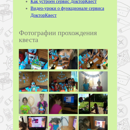
Как устроен сервис ДокторКвест
Видео-уроки о функционале сервиса
ДокторКвест
Фотографии прохождения
квеста