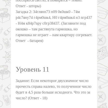
поссорятся светло, а помирятся – темно.
Ответ - шторы)
Загадка 2: З4глянn73 п09 0к0шк0 - 74м
р4с7яну74 г4рм0шк4, Н0 г4рм0шк4 н3 nгр437
- Н4м к84р7nру с0гр38437. (Загляните под
окошко – там растянута гармошка, но
гармошка не играет – нам квартиру согревает.
Ответ - батарея)
Уровень 11
Задание: Если некоторое двухзначное число
прочесть справа налево, то полученное число
будет в 4,5 раза больше исходного. Что это за
число? (Ответ - 18)