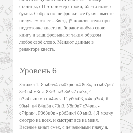
станицы, с11 это номер строки, б5 это номер
буквы. Собрав по шифровке все буквы вместе
получаем ответ – Звезда)* пользователи при
подготовке квеста выбирают любую свою
книгу и зашифровывают таким образом
любое своё слово. Меняют данные в
редакторе квеста.
Уровень 6
Загадка 1: Я м0лч4 см07рю н4 8с3х, n см07ря7
8с3 н4 м3ня. 83с3лы3 8n9я7 см3х, С
п3ч4льнымn пл4чу я. Глуб0к03, к4к р3к4, Я
90м4, н4 84ш3n с73н3. У8n9n7 с74рnк -
с74рnк4, Р3б3н0к - р3б3нк4 80 мн3. ( Я молчу
смотрю на всех, и смотрят все на меня.
Веселые видят смех, с печальными плачу я.