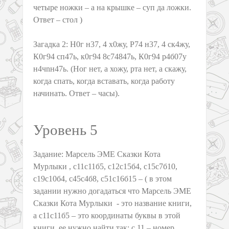
четыре ножки – а на крышке – суп да ложки.
Ответ – стол )
Загадка 2: Н0г н37, 4 х0жу, Р74 н37, 4 ск4жу,
К0г94 сп47ь, к0г94 8с74847ь, К0г94 р4б07у
н4чnн47ь. (Ног нет, а хожу, рта нет, а скажу,
когда спать, когда вставать, когда работу
начинать. Ответ – часы).
Уровень 5
Задание: Марсель ЭМЕ Сказки Кота
Мурлыки , с11с11б5, с12с15б4, с15с7б10,
с19с10б4, с45с4б8, с51с16б15 – ( в этом
задании нужно догадаться что Марсель ЭМЕ
Сказки Кота Мурлыки - это название книги,
а с11с11б5 – это координаты буквы в этой
книги, ее нужно найти так: с 11 – номер