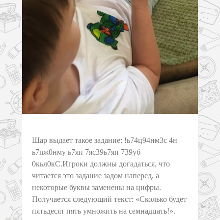
Шар выдает такое задание: !ь74ц94нм3с 4н
ь7nж0нму ь7яп 7яс39ь7яп 739уб
0кьл0кС.Игроки должны догадаться, что
читается это задание задом наперед, а
некоторые буквы заменены на цифры.
Получается следующий текст: «Сколько будет
пятьдесят пять умножить на семнадцать!».