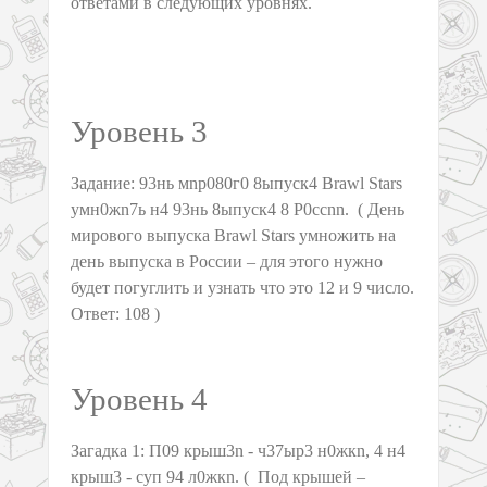
ответами в следующих уровнях.
Уровень 3
Задание: 93нь мnр080г0 8ыпуск4 Brawl Stars
умн0жn7ь н4 93нь 8ыпуск4 8 Р0ссnn. ( День
мирового выпуска Brawl Stars умножить на
день выпуска в России – для этого нужно
будет погуглить и узнать что это 12 и 9 число.
Ответ: 108 )
Уровень 4
Загадка 1: П09 крыш3n - ч37ыр3 н0жкn, 4 н4
крыш3 - суп 94 л0жкn. ( Под крышей –