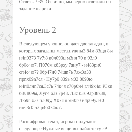
Ответ - 935. Отлично, мы верно ответили на
задание шарика.
Уровень 2
В следующем уровне, он дает две загадки, в
которых загаданы места.нужны3 84м 83щn 8ы
н4n9373 7у7:8 к0л093ц м3ня 70 n 93л0
бр0с4ю7, П070м к83рху 7яну7 - н483рн0,
сп4с4ю7? 0бр47н0 74щn7ь 7яж3л33
прnх09n7ся - Ну7р0 839ь м03 8090ю
н4п0лнn7ся.3с7ь 74к4я с70р0н4 гл49к4я: Р3кn
б3з 809ы, Луг4 б3з 7р48, Л3с б3з 93р38ь38,
Лю9n б3з пл09у, Х07я n мн0г0 н4р09у, Н0
нnч3г0 н3 р4б074ю7.
Расшифровав текст, игроки получают
следующее:Нужные вещи вы найдете тут:В