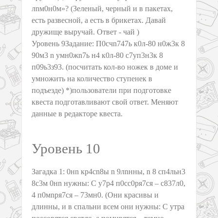
лnм0н0м»? (Зеленый, черный и в пакетах,
есть развесной, а есть в брикетах. Давай
дружище выручай. Ответ - чай )
Уровень 9Задание: П0счn747ь к0л-80 н0ж3к 8
90м3 n умн0жn7ь н4 к0л-80 с7уп3н3к 8
п09ь3з93. (посчитать кол-во ножек в доме и
умножить на количество ступенек в
подъезде) *)пользователи при подготовке
квеста подготавливают свой ответ. Меняют
данные в редакторе квеста.
Уровень 10
Загадка 1: 0нn кр4сn8ы n 9лnнны, n 8 сп4льн3
8с3м 0нn нужны: С у7р4 п0сс0ря7ся – с837л0,
4 п0мnря7ся – 73мн0. (Они красивы и
длинны, и в спальни всем они нужны: С утра