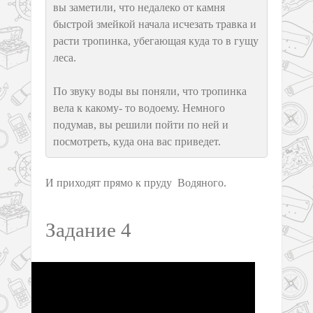
вы заметили, что недалеко от камня
быстрой змейкой начала исчезать травка и
расти тропинка, убегающая куда то в гущу
леса.
По звуку воды вы поняли, что тропинка
вела к какому- то водоему. Немного
подумав, вы решили пойти по ней и
посмотреть, куда она вас приведет.
И приходят прямо к пруду Водяного.
Задание 4