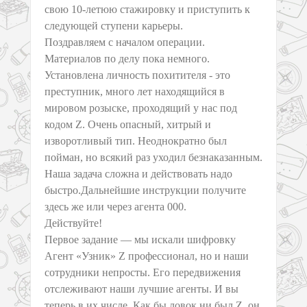
свою 10-летюю стажировку и приступить к
следующей ступени карьеры.
Поздравляем с началом операции.
Материалов по делу пока немного.
Установлена личность похитителя - это
преступник, много лет находящийся в
мировом розыске, проходящий у нас под
кодом Z. Очень опасный, хитрый и
изворотливый тип. Неоднократно был
пойман, но всякий раз уходил безнаказанным.
Наша задача сложна и действовать надо
быстро.Дальнейшие инструкции получите
здесь же или через агента 000.
Действуйте!
Первое задание — мы искали шифровку
Агент «Узник» Z профессионал, но и наши
сотрудники непросты. Его передвижения
отслеживают наши лучшие агенты. И вы
теперь в их числе. Как бы ловок ни был Z, он