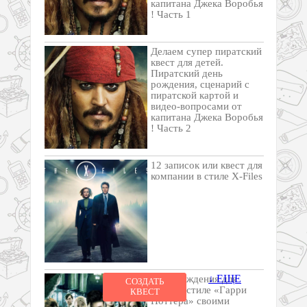
капитана Джека Воробья
! Часть 1
Делаем супер пиратский
квест для детей.
Пиратский день
рождения, сценарий с
пиратской картой и
видео-вопросами от
капитана Джека Воробья
! Часть 2
12 записок или квест для
компании в стиле X-Files
↓ ЕЩЕ
День рождения для
СОЗДАТЬ
детей в стиле «Гарри
КВЕСТ
Поттера» своими