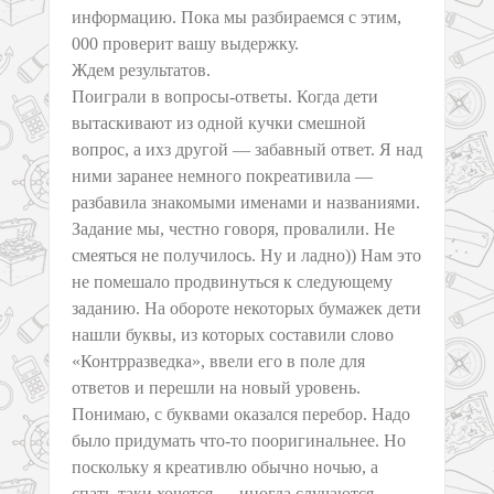
информацию. Пока мы разбираемся с этим,
000 проверит вашу выдержку.
Ждем результатов.
Поиграли в вопросы-ответы. Когда дети
вытаскивают из одной кучки смешной
вопрос, а ихз другой — забавный ответ. Я над
ними заранее немного покреативила —
разбавила знакомыми именами и названиями.
Задание мы, честно говоря, провалили. Не
смеяться не получилось. Ну и ладно)) Нам это
не помешало продвинуться к следующему
заданию. На обороте некоторых бумажек дети
нашли буквы, из которых составили слово
«Контрразведка», ввели его в поле для
ответов и перешли на новый уровень.
Понимаю, с буквами оказался перебор. Надо
было придумать что-то пооригинальнее. Но
поскольку я креативлю обычно ночью, а
спать-таки хочется — иногда случаются