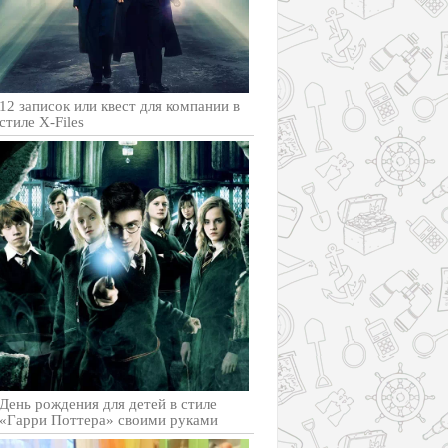
12 записок или квест для компании в
стиле X-Files
День рождения для детей в стиле
«Гарри Поттера» своими руками