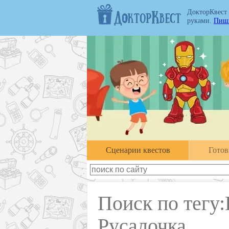
ДокторКвест
руками.
Пиши
Cценарии квестов
Гото
Поиск по тегу:
Русалочка