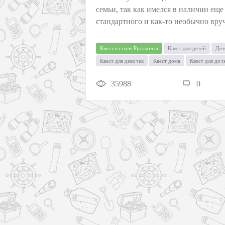
семьи, так как имелся в наличии еще
стандартного и как-то необычно вру
Квест в стиле Русалочка
Квест для детей
Дет
Квест для девочек
Квест дома
Квест для доч
35988
0