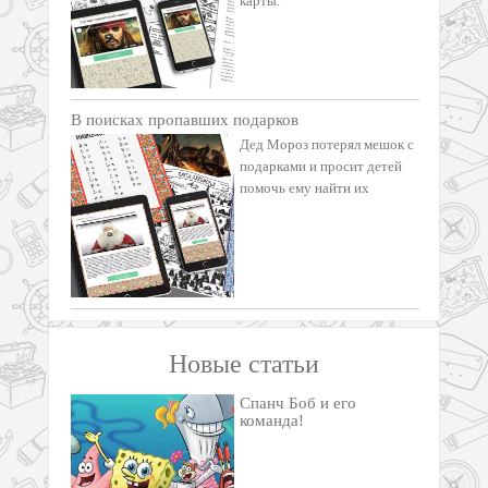
карты.
В поисках пропавших подарков
Дед Мороз потерял мешок с
подарками и просит детей
помочь ему найти их
Новые статьи
Спанч Боб и его
команда!