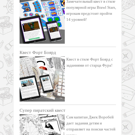
Замечательный квест в стиле
популярной игры Brawl Stars,
игрокам предстоит пройти
14 уровней!
Квест Форт Боярд
Квест в стиле Форт Боярд с
заданиями от старца Фура!
Супер пиратский квест
Сам капитан Джек Воробей
дает задания детям и
отправляет на поиски частей