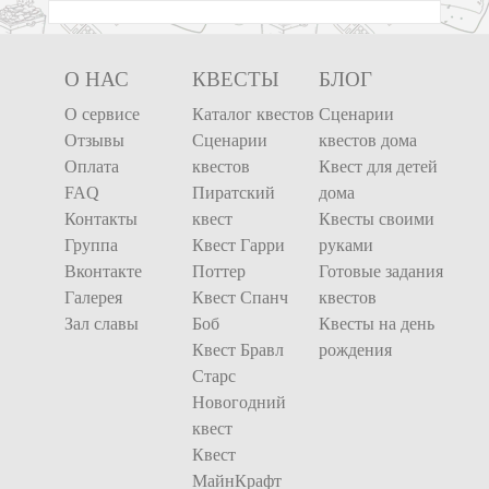
О НАС
КВЕСТЫ
БЛОГ
О сервисе
Каталог квестов
Сценарии
Отзывы
Сценарии
квестов дома
Оплата
квестов
Квест для детей
FAQ
Пиратский
дома
Контакты
квест
Квесты своими
Группа
Квест Гарри
руками
Вконтакте
Поттер
Готовые задания
Галерея
Квест Спанч
квестов
Зал славы
Боб
Квесты на день
Квест Бравл
рождения
Старс
Новогодний
квест
Квест
МайнКрафт