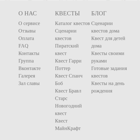
О НАС
КВЕСТЫ
БЛОГ
О сервисе
Каталог квестов
Сценарии
Отзывы
Сценарии
квестов дома
Оплата
квестов
Квест для детей
FAQ
Пиратский
дома
Контакты
квест
Квесты своими
Группа
Квест Гарри
руками
Вконтакте
Поттер
Готовые задания
Галерея
Квест Спанч
квестов
Зал славы
Боб
Квесты на день
Квест Бравл
рождения
Старс
Новогодний
квест
Квест
МайнКрафт