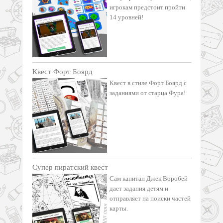
игрокам предстоит пройти
14 уровней!
Квест Форт Боярд
Квест в стиле Форт Боярд с
заданиями от старца Фура!
Супер пиратский квест
Сам капитан Джек Воробей
дает задания детям и
отправляет на поиски частей
карты.