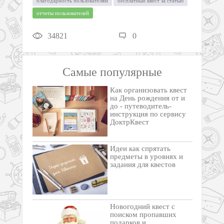
благодарность пользователям
бесплатный квест за статью
отчеты пользователей
34821
0
Самые популярные
Как организовать квест
на День рождения от и
до - путеводитель-
инструкция по сервису
ДоктрКвест
Идеи как спрятать
предметы в уровнях и
задания для квестов
Новогодний квест с
поиском пропавших
подарков и