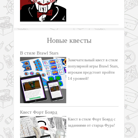
Новые квесты
В стиле Brawl Stars
Замечательный квест в стиле
популярной игры Brawl Stars,
игрокам предстоит пройти
14 уровней!
Квест Форт Боярд
Квест в стиле Форт Боярд с
заданиями от старца Фура!