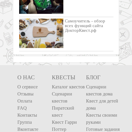
Самоучитель - обзор
всех функций сайта
ДокторКвест.рф
О НАС
КВЕСТЫ
БЛОГ
О сервисе
Каталог квестов
Сценарии
Отзывы
Сценарии
квестов дома
Оплата
квестов
Квест для детей
FAQ
Пиратский
дома
Контакты
квест
Квесты своими
Группа
Квест Гарри
руками
Вконтакте
Поттер
Готовые задания