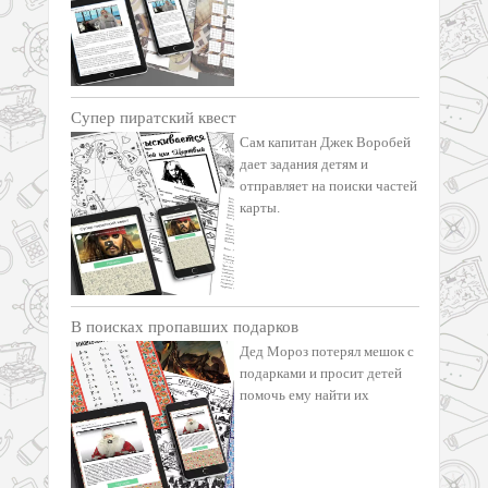
Супер пиратский квест
Сам капитан Джек Воробей
дает задания детям и
отправляет на поиски частей
карты.
В поисках пропавших подарков
Дед Мороз потерял мешок с
подарками и просит детей
помочь ему найти их