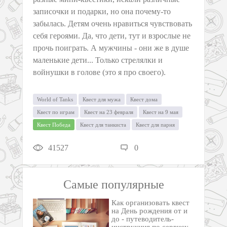
записочки и подарки, но она почему-то
забылась. Детям очень нравиться чувствовать
себя героями. Да, что дети, тут и взрослые не
прочь поиграть. А мужчины - они же в душе
маленькие дети... Только стрелялки и
войнушки в голове (это я про своего).
World of Tanks
Квест для мужа
Квест дома
Квест по играм
Квест на 23 февраля
Квест на 9 мая
Квест Победа
Квест для танкиста
Квест для парня
41527
0
Самые популярные
Как организовать квест
на День рождения от и
до - путеводитель-
инструкция по сервису