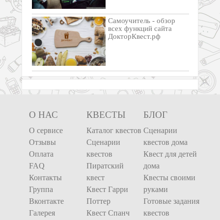
Самоучитель - обзор
всех функций сайта
ДокторКвест.рф
О НАС
КВЕСТЫ
БЛОГ
О сервисе
Каталог квестов
Сценарии
Отзывы
Сценарии
квестов дома
Оплата
квестов
Квест для детей
FAQ
Пиратский
дома
Контакты
квест
Квесты своими
Группа
Квест Гарри
руками
Вконтакте
Поттер
Готовые задания
Галерея
Квест Спанч
квестов