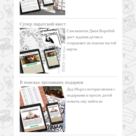
Супер пиратский квест
Сам капитан Джек Воробей
дает задания детям и
отправляет на поиски частей
карты.
В поисках пропавших подарков
Дед Мороз потерял мешок с
подарками и просит детей
помочь ему найти их