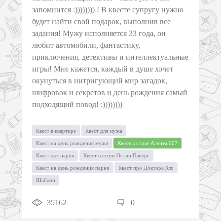
запомнится :)))))))) ! В квесте супругу нужно
будет найти свой подарок, выполнив все
задания! Мужу исполняется 33 года, он
любит автомобили, фантастику,
приключения, детективы и интеллектуальные
игры! Мне кажется, каждый в душе хочет
окунуться в интригующий мир загадок,
шифровок и секретов и день рождения самый
подходящий повод! :))))))))
Квест в квартире
Квест для мужа
Квест на день рождения мужа
Квест в стиле Агента 007
Квест для парня
Квест в стиле Остин Пауерс
Квест на день рождения парня
Квест про Доктора Зло
Шаблон
35162
0