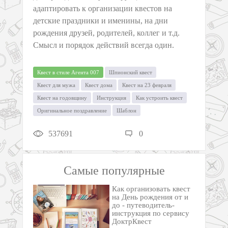
адаптировать к организации квестов на
детские праздники и именины, на дни
рождения друзей, родителей, коллег и т.д.
Смысл и порядок действий всегда один.
Квест в стиле Агента 007
Шпионский квест
Квест для мужа
Квест дома
Квест на 23 февраля
Квест на годовщину
Инструкция
Как устроить квест
Оригинальное поздравление
Шаблон
537691
0
Самые популярные
Как организовать квест
на День рождения от и
до - путеводитель-
инструкция по сервису
ДоктрКвест