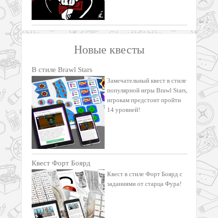
Новые квесты
В стиле Brawl Stars
Замечательный квест в стиле
популярной игры Brawl Stars,
игрокам предстоит пройти
14 уровней!
Квест Форт Боярд
Квест в стиле Форт Боярд с
заданиями от старца Фура!