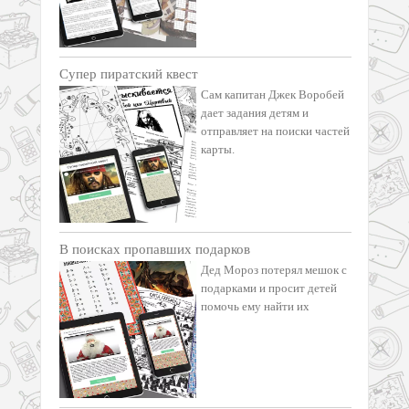
Супер пиратский квест
Сам капитан Джек Воробей
дает задания детям и
отправляет на поиски частей
карты.
В поисках пропавших подарков
Дед Мороз потерял мешок с
подарками и просит детей
помочь ему найти их