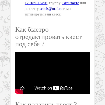
+79185116496
, группу
Вконтакте
или
на почту
scitels@mail.ru
и мы
активируем ваш квест.
Как быстро
отредактировать квест
под себя ?
Как подарить квест ?