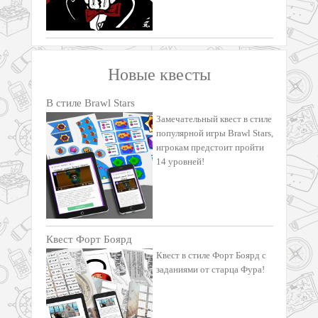
Новые квесты
В стиле Brawl Stars
Замечательный квест в стиле
популярной игры Brawl Stars,
игрокам предстоит пройти
14 уровней!
Квест Форт Боярд
Квест в стиле Форт Боярд с
заданиями от старца Фура!