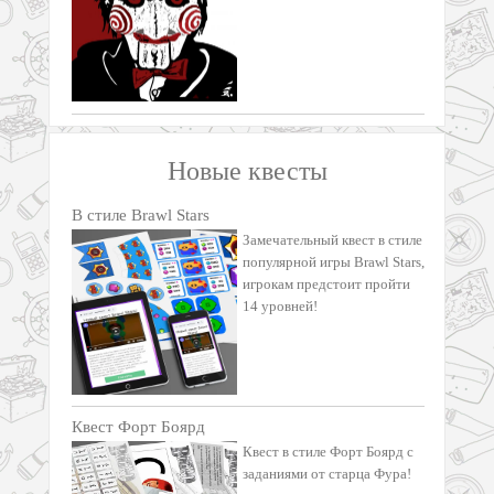
Новые квесты
В стиле Brawl Stars
Замечательный квест в стиле
популярной игры Brawl Stars,
игрокам предстоит пройти
14 уровней!
Квест Форт Боярд
Квест в стиле Форт Боярд с
заданиями от старца Фура!