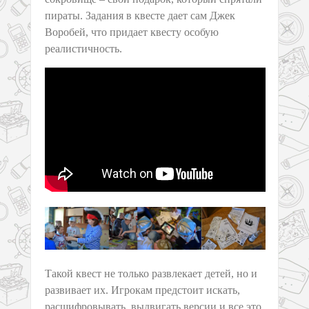
пираты. Задания в квесте дает сам Джек
Воробей, что придает квесту особую
реалистичность.
Такой квест не только развлекает детей, но и
развивает их. Игрокам предстоит искать,
расшифровывать, выдвигать версии и все это