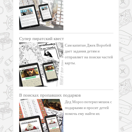
Супер пиратский квест
Сам капитан Джек Воробей
дает задания детям и
отправляет на поиски частей
карты.
В поисках пропавших подарков
Дед Мороз потерял мешок с
подарками и просит детей
помочь ему найти их