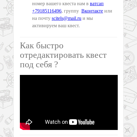
номер вашего квеста нам в
ватсап
+79185116496
, группу
Вконтакте
или
на почту
scitels@mail.ru
и мы
активируем ваш квест.
Как быстро
отредактировать квест
под себя ?