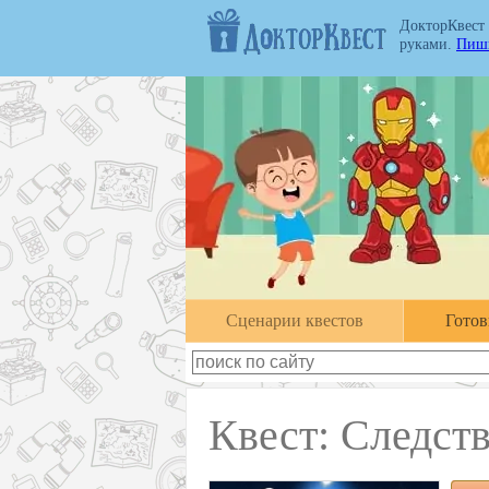
ДокторКвест
руками.
Пиши
Cценарии квестов
Гото
Квест: Следств