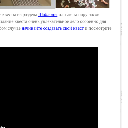
 квесты из раздела
Шаблоны
или же за пару часов
здание квеста очень увлекательное дело особенно для
юбом случае
начинайте создавать свой квест
и посмотрите,