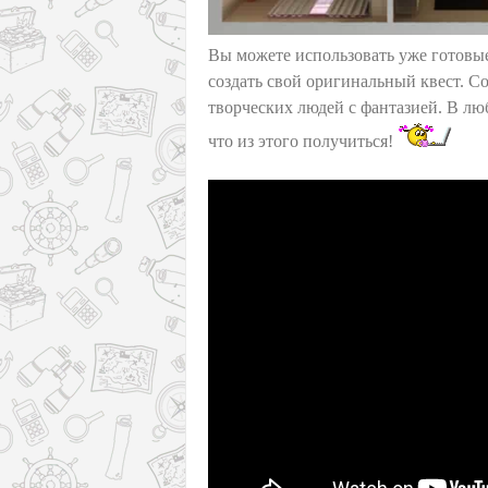
Вы можете использовать уже готовые
создать свой оригинальный квест. Со
творческих людей с фантазией. В л
что из этого получиться!