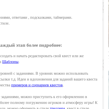
ниями, ответами , подсказками, таймерами.
стиле.
аждый этап более подробнее:
оздать и начать редактировать свой квест или же
ла
Шаблоны
.
уровней с заданиями. В уровнях можно использовать
сылки т.д. Идеи и вдохновения для заданий вашего квеста
чества
примеров и сценариев квестов
.
с заданиями, можно приступить к его оформлению в
т более полному погружению игроков и атмосферу игры! К
ила, можно оформить в стиле
триллера
, квест в стиле