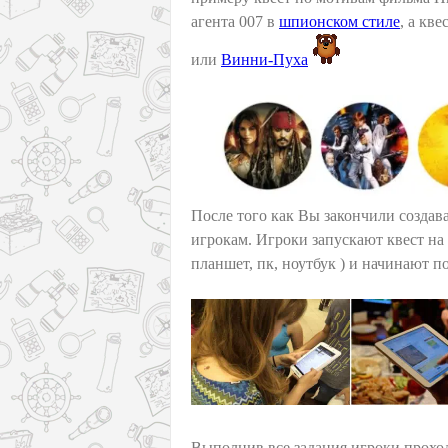
агента 007 в
шпионском стиле
, а кв
или
Винни-Пуха
После того как Вы закончили создава
игрокам. Игроки запускают квест на 
планшет, пк, ноутбук ) и начинают п
Выполнив все задания игроки проход