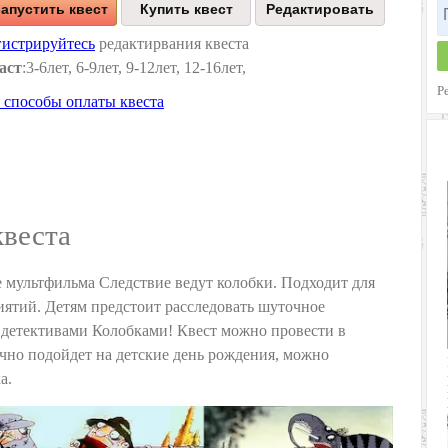
апустить квест
гистрируйтесь
редактирвания квеста
аст
:3-6лет, 6-9лет, 9-12лет, 12-16лет,
Р
 способы оплаты квеста
квеста
е мультфильма Следствие ведут колобки. Подходит для
иятий. Детям предстоит расследовать шуточное
 детективами Колобками! Квест можно провести в
ачно подойдет на детские день рождения, можно
а.