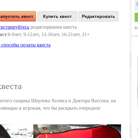
апустить квест
гистрируйтесь
редактирвания квеста
Р
аст
:6-9лет, 9-12лет, 12-16лет, 16-21лет, 21+
 способы оплаты квеста
квеста
итого сыщика Шерлока Холмса и Доктора Ватсона, на
 помощью к игрокам, что бы раскрыть очередное