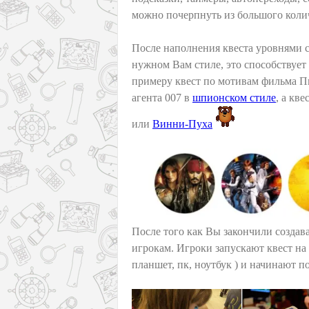
можно почерпнуть из большого коли
После наполнения квеста уровнями 
нужном Вам стиле, это способствуе
примеру квест по мотивам фильма П
агента 007 в
шпионском стиле
, а кв
или
Винни-Пуха
После того как Вы закончили создава
игрокам. Игроки запускают квест на 
планшет, пк, ноутбук ) и начинают п