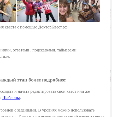
ия квеста с помощью ДокторКвест.рф:
ниями, ответами , подсказками, таймерами.
стиле.
аждый этап более подробнее:
оздать и начать редактировать свой квест или же
ла
Шаблоны
.
уровней с заданиями. В уровнях можно использовать
сылки т.д. Идеи и вдохновения для заданий вашего квеста