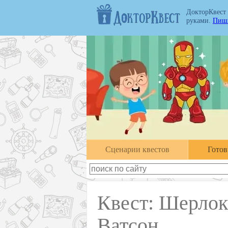
ДокторКвест
руками.
Пиши
Cценарии квестов
Гото
Квест: Шерлок
Ватсон