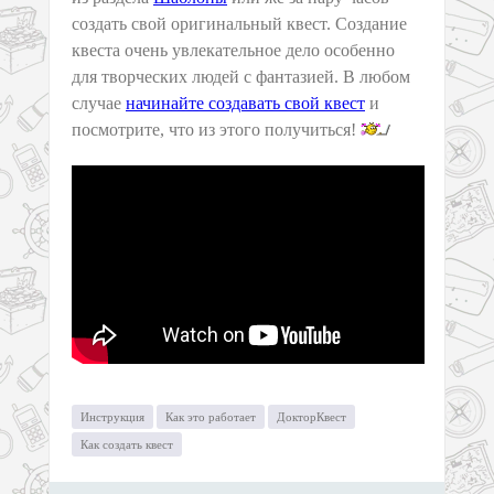
создать свой оригинальный квест. Создание
квеста очень увлекательное дело особенно
для творческих людей с фантазией. В любом
случае
начинайте создавать свой квест
и
посмотрите, что из этого получиться!
Инструкция
Как это работает
ДокторКвест
Как создать квест