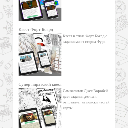
Квест Форт Боярд
Квест в стиле Форт Боярд с
заданиями от старца Фура!
Супер пиратский квест
Сам капитан Джек Воробей
дает задания детям и
отправляет на поиски частей
карты.