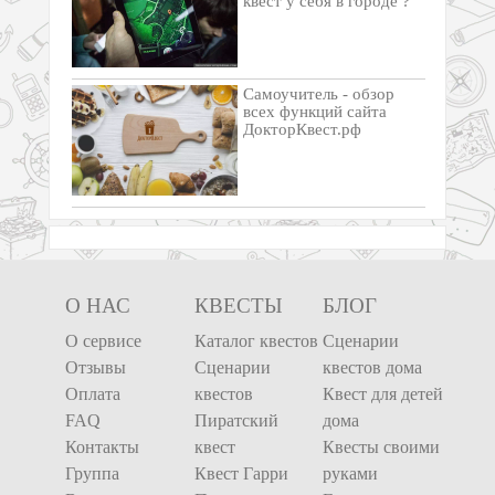
квест у себя в городе ?
Самоучитель - обзор
всех функций сайта
ДокторКвест.рф
О НАС
КВЕСТЫ
БЛОГ
О сервисе
Каталог квестов
Сценарии
Отзывы
Сценарии
квестов дома
Оплата
квестов
Квест для детей
FAQ
Пиратский
дома
Контакты
квест
Квесты своими
Группа
Квест Гарри
руками