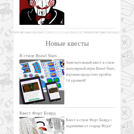
Новые квесты
В стиле Brawl Stars
Замечательный квест в стиле
популярной игры Brawl Stars,
игрокам предстоит пройти
14 уровней!
Квест Форт Боярд
Квест в стиле Форт Боярд с
заданиями от старца Фура!