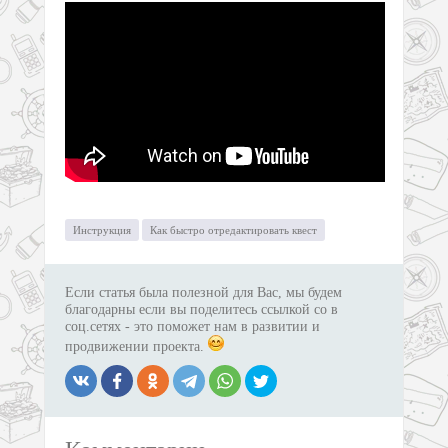
Инструкция
Как быстро отредактировать квест
Если статья была полезной для Вас, мы будем
благодарны если вы поделитесь ссылкой со в
соц.сетях - это поможет нам в развитии и
продвижении проекта.