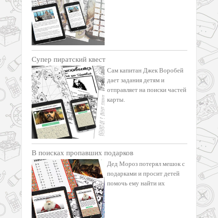
Супер пиратский квест
Сам капитан Джек Воробей
дает задания детям и
отправляет на поиски частей
карты.
В поисках пропавших подарков
Дед Мороз потерял мешок с
подарками и просит детей
помочь ему найти их