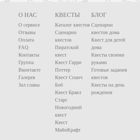
О НАС
КВЕСТЫ
БЛОГ
О сервисе
Каталог квестов
Сценарии
Отзывы
Сценарии
квестов дома
Оплата
квестов
Квест для детей
FAQ
Пиратский
дома
Контакты
квест
Квесты своими
Группа
Квест Гарри
руками
Вконтакте
Поттер
Готовые задания
Галерея
Квест Спанч
квестов
Зал славы
Боб
Квесты на день
Квест Бравл
рождения
Старс
Новогодний
квест
Квест
МайнКрафт