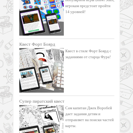
популярной игры Brawl Stars,
игрокам предстоит пройти
14 уровней!
Квест Форт Боярд
Квест в стиле Форт Боярд с
заданиями от старца Фура!
Супер пиратский квест
Сам капитан Джек Воробей
дает задания детям и
отправляет на поиски частей
карты.