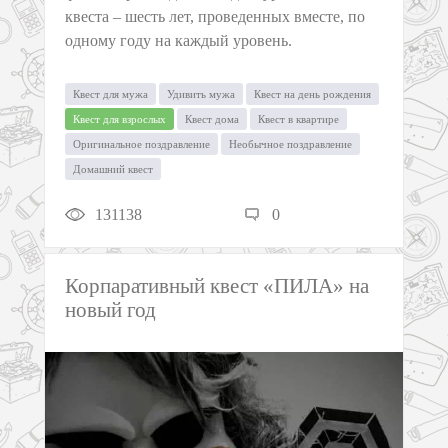
квеста – шесть лет, проведенных вместе, по
одному году на каждый уровень.
Квест для мужа
Удивить мужа
Квест на день рождения
Квест для взрослых
Квест дома
Квест в квартире
Оригинальное поздравление
Необычное поздравление
Домашний квест
131138
0
Корпаративный квест «ПИЛА» на
новый год