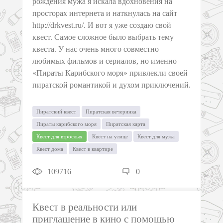
рождения мужа я искала вдохновения на
просторах интернета и наткнулась на сайт
http://drkvest.ru/. И вот я уже создаю свой
квест. Самое сложное было выбрать тему
квеста. У нас очень много совместно
любимых фильмов и сериалов, но именно
«Пираты Карибского моря» привлекли своей
пиратской романтикой и духом приключений.
Пиратский квест
Пиратская вечеринка
Пираты карибского моря
Пиратская карта
Квест для взрослых
Квест на улице
Квест для мужа
Квест дома
Квест в квартире
109716
0
Квест в реальности или
приглашение в кино с помощью