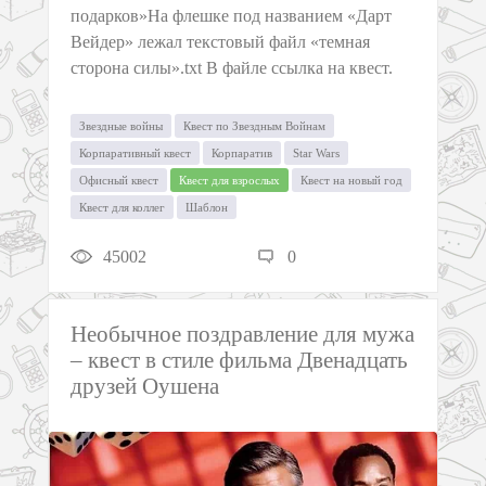
подарков»На флешке под названием «Дарт
Вейдер» лежал текстовый файл «темная
сторона силы».txt В файле ссылка на квест.
Звездные войны
Квест по Звездным Войнам
Корпаративный квест
Корпаратив
Star Wars
Офисный квест
Квест для взрослых
Квест на новый год
Квест для коллег
Шаблон
45002
0
Необычное поздравление для мужа
– квест в стиле фильма Двенадцать
друзей Оушена