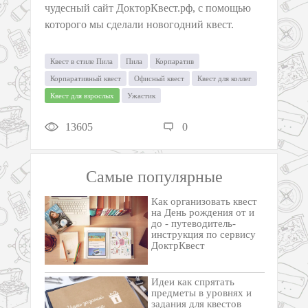
чудесный сайт ДокторКвест.рф, с помощью
которого мы сделали новогодний квест.
Квест в стиле Пила
Пила
Корпаратив
Корпаративный квест
Офисный квест
Квест для коллег
Квест для взрослых
Ужастик
13605
0
Самые популярные
Как организовать квест
на День рождения от и
до - путеводитель-
инструкция по сервису
ДоктрКвест
Идеи как спрятать
предметы в уровнях и
задания для квестов