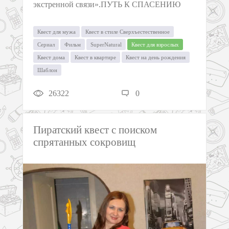
экстренной связи».ПУТЬ К СПАСЕНИЮ
Квест для мужа
Квест в стиле Сверхъестественное
Сериал
Фильм
SuperNatural
Квест для взрослых
Квест дома
Квест в квартире
Квест на день рождения
Шаблон
26322
0
Пиратский квест с поиском
спрятанных сокровищ