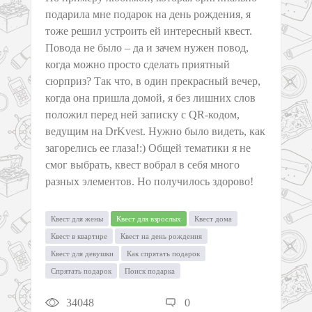
подарила мне подарок на день рождения, я
тоже решил устроить ей интересный квест.
Повода не было – да и зачем нужен повод,
когда можно просто сделать приятный
сюрприз? Так что, в один прекрасный вечер,
когда она пришла домой, я без лишних слов
положил перед ней записку с QR-кодом,
ведущим на DrKvest. Нужно было видеть, как
загорелись ее глаза!:) Общей тематики я не
смог выбрать, квест вобрал в себя много
разных элементов. Но получилось здорово!
Квест для жены
Квест для взрослых
Квест дома
Квест в квартире
Квест на день рождения
Квест для девушки
Как спрятать подарок
Спрятать подарок
Поиск подарка
34048
0