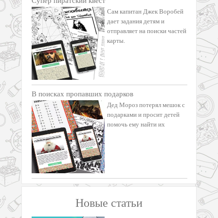
Супер пиратский квест
Сам капитан Джек Воробей
дает задания детям и
отправляет на поиски частей
карты.
В поисках пропавших подарков
Дед Мороз потерял мешок с
подарками и просит детей
помочь ему найти их
Новые статьи