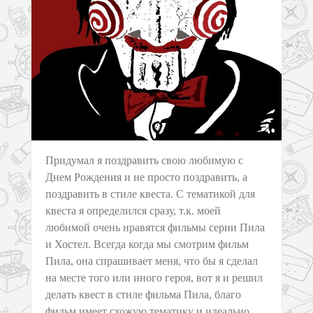
Придумал я поздравить свою любимую с
Днем Рождения и не просто поздравить, а
поздравить в стиле квеста. С тематикой для
квеста я определился сразу, т.к. моей
любимой очень нравятся фильмы серии Пила
и Хостел. Всегда когда мы смотрим фильм
Пила, она спрашивает меня, что бы я сделал
на месте того или иного героя, вот я и решил
делать квест в стиле фильма Пила, благо
фильм имеет схожую тематику и идеально