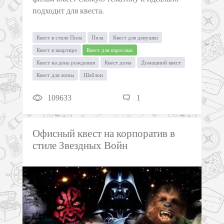
подходит для квеста.
Квест в стиле Пила
Пила
Квест для девушки
Квест в квартире
Квест для взрослых
Квест на день рождения
Квест дома
Домашний квест
Квест для жены
Шаблон
109633
1
Офисный квест на корпоратив в
стиле Звездных Войн