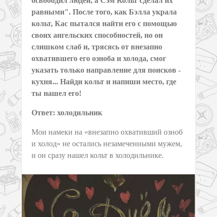
освободил людей, а Сэм Кольт сделал их
равными". После того, как Бэлла украла
кольт, Кас пытался найти его с помощью
своих ангельских способностей, но он
слишком слаб и, трясясь от внезапно
охватившего его озноба и холода, смог
указать только направление для поисков -
кухня... Найди кольт и напиши место, где
ты нашел его!
Ответ: холодильник
Мои намеки на «внезапно охвативший озноб
и холод» не остались незамеченными мужем,
и он сразу нашел кольт в холодильнике.