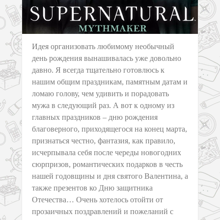
Идея организовать любимому необычный
день рождения вынашивалась уже довольно
давно. Я всегда тщательно готовлюсь к
нашим общим праздникам, памятным датам и
ломаю голову, чем удивить и порадовать
мужа в следующий раз. А вот к одному из
главных праздников – дню рождения
благоверного, приходящегося на конец марта,
признаться честно, фантазия, как правило,
исчерпывала себя после череды новогодних
сюрпризов, романтических подарков в честь
нашей годовщины и дня святого Валентина, а
также презентов ко Дню защитника
Отечества… Очень хотелось отойти от
прозаичных поздравлений и пожеланий с