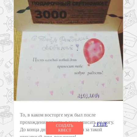
То, в каком восторге муж был после
прохождения квеста, я даже описать не могу.
↓ ЕЩЕ
СОЗДАТЬ
До конца дня благодарил меня за такой
КВЕСТ
шикарный день рождения!